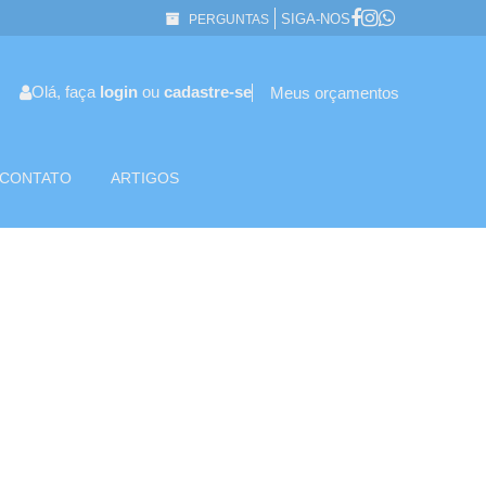
SIGA-NOS
PERGUNTAS
Olá, faça
login
ou
cadastre-se
Meus orçamentos
CONTATO
ARTIGOS