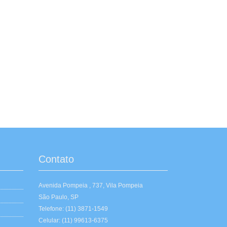
Contato
Avenida Pompeia , 737, Vila Pompeia
São Paulo, SP
Telefone: (11) 3871-1549
Celular: (11) 99613-6375