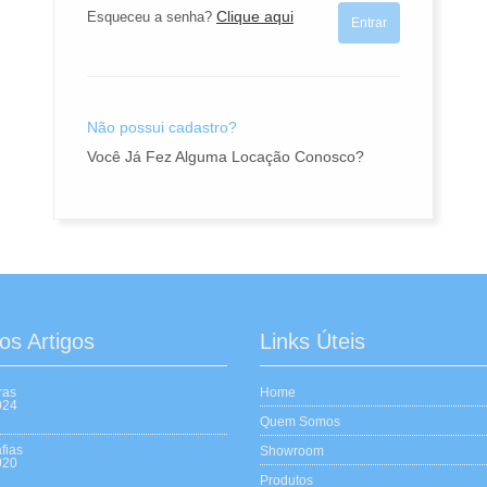
Esqueceu a senha?
Clique aqui
Entrar
Não possui cadastro?
Você Já Fez Alguma Locação Conosco?
os Artigos
Links Úteis
ras
Home
024
Quem Somos
fias
Showroom
020
Produtos