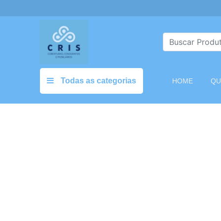
Todas as categorias
(CURREN
HOME
QU