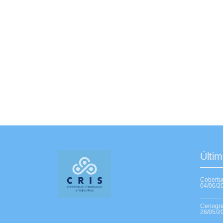
Últim
Cobertu
04/06/2
Cenogra
28/05/2